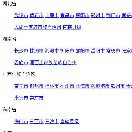
湖北省
武汉市
黄石市
十堰市
宜昌市
襄阳市
鄂州市
荆门市
孝感
恩施土家族苗族自治州
直辖县级
湖南省
长沙市
株洲市
湘潭市
衡阳市
邵阳市
岳阳市
常德市
张家
娄底市
湘西土家族苗族自治州
广西壮族自治区
南宁市
柳州市
桂林市
梧州市
北海市
防城港市
钦州市
贵
来宾市
崇左市
海南省
海口市
三亚市
三沙市
直辖县级