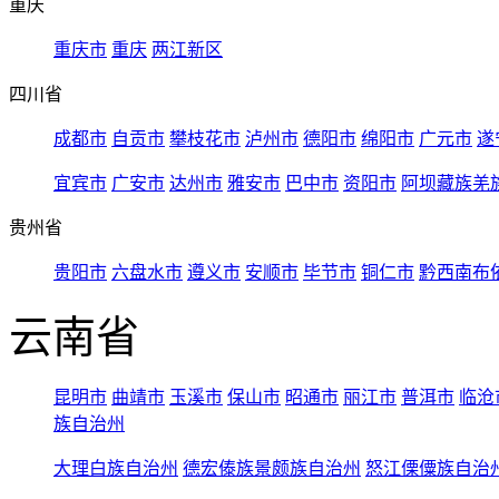
重庆
重庆市
重庆
两江新区
四川省
成都市
自贡市
攀枝花市
泸州市
德阳市
绵阳市
广元市
遂
宜宾市
广安市
达州市
雅安市
巴中市
资阳市
阿坝藏族羌
贵州省
贵阳市
六盘水市
遵义市
安顺市
毕节市
铜仁市
黔西南布
云南省
昆明市
曲靖市
玉溪市
保山市
昭通市
丽江市
普洱市
临沧
族自治州
大理白族自治州
德宏傣族景颇族自治州
怒江傈僳族自治