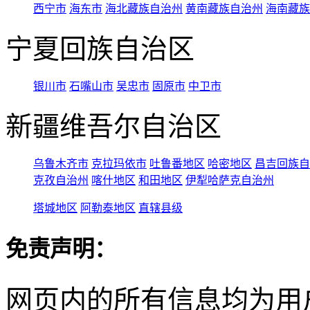
西宁市
海东市
海北藏族自治州
黄南藏族自治州
海南藏族
宁夏回族自治区
银川市
石嘴山市
吴忠市
固原市
中卫市
新疆维吾尔自治区
乌鲁木齐市
克拉玛依市
吐鲁番地区
哈密地区
昌吉回族自
克孜自治州
喀什地区
和田地区
伊犁哈萨克自治州
塔城地区
阿勒泰地区
直辖县级
免责声明：
网页内的所有信息均为用