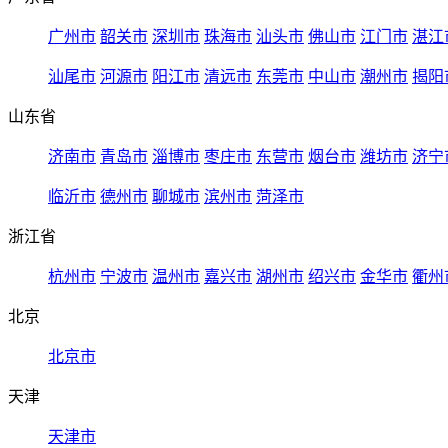
广州市
韶关市
深圳市
珠海市
汕头市
佛山市
江门市
湛江
汕尾市
河源市
阳江市
清远市
东莞市
中山市
潮州市
揭阳
山东省
济南市
青岛市
淄博市
枣庄市
东营市
烟台市
潍坊市
济宁
临沂市
德州市
聊城市
滨州市
菏泽市
浙江省
杭州市
宁波市
温州市
嘉兴市
湖州市
绍兴市
金华市
衢州
北京
北京市
天津
天津市