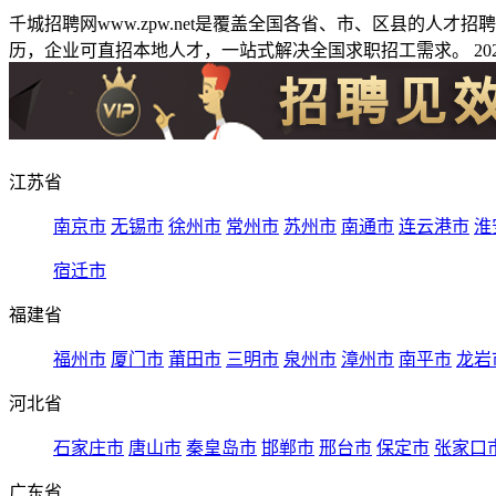
千城招聘网www.zpw.net是覆盖全国各省、市、区县的人
历，企业可直招本地人才，一站式解决全国求职招工需求。 2026
江苏省
南京市
无锡市
徐州市
常州市
苏州市
南通市
连云港市
淮
宿迁市
福建省
福州市
厦门市
莆田市
三明市
泉州市
漳州市
南平市
龙岩
河北省
石家庄市
唐山市
秦皇岛市
邯郸市
邢台市
保定市
张家口
广东省