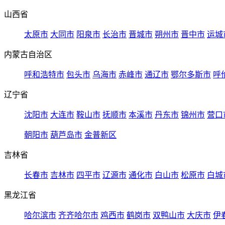
山西省
太原市
大同市
阳泉市
长治市
晋城市
朔州市
晋中市
运城
内蒙古自治区
呼和浩特市
包头市
乌海市
赤峰市
通辽市
鄂尔多斯市
呼
辽宁省
沈阳市
大连市
鞍山市
抚顺市
本溪市
丹东市
锦州市
营口
朝阳市
葫芦岛市
金普新区
吉林省
长春市
吉林市
四平市
辽源市
通化市
白山市
松原市
白城
黑龙江省
哈尔滨市
齐齐哈尔市
鸡西市
鹤岗市
双鸭山市
大庆市
伊