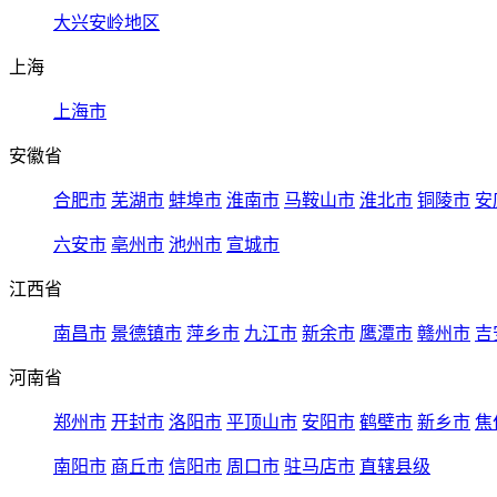
大兴安岭地区
上海
上海市
安徽省
合肥市
芜湖市
蚌埠市
淮南市
马鞍山市
淮北市
铜陵市
安
六安市
亳州市
池州市
宣城市
江西省
南昌市
景德镇市
萍乡市
九江市
新余市
鹰潭市
赣州市
吉
河南省
郑州市
开封市
洛阳市
平顶山市
安阳市
鹤壁市
新乡市
焦
南阳市
商丘市
信阳市
周口市
驻马店市
直辖县级